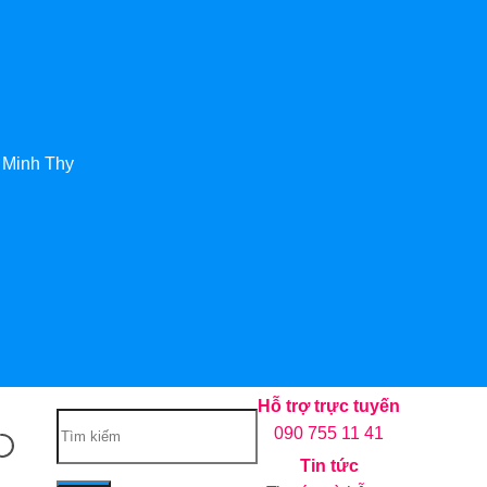
 Minh Thy
Hỗ trợ trực tuyến
090 755 11 41
Tin tức