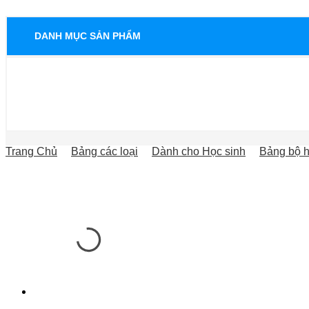
DANH MỤC SẢN PHẨM
Trang Chủ
Bảng các loại
Dành cho Học sinh
Bảng bộ h