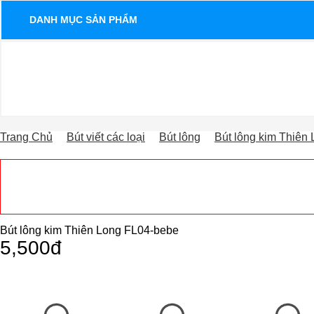
DANH MỤC SẢN PHẨM
Trang Chủ
Bút viết các loại
Bút lông
Bút lông kim Thiên
Bút lông kim Thiên Long FL04-bebe
5,500đ