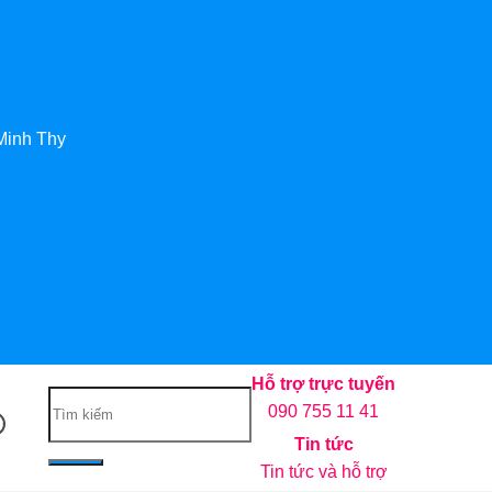
Minh Thy
Hỗ trợ trực tuyến
090 755 11 41
Tin tức
Tin tức và hỗ trợ