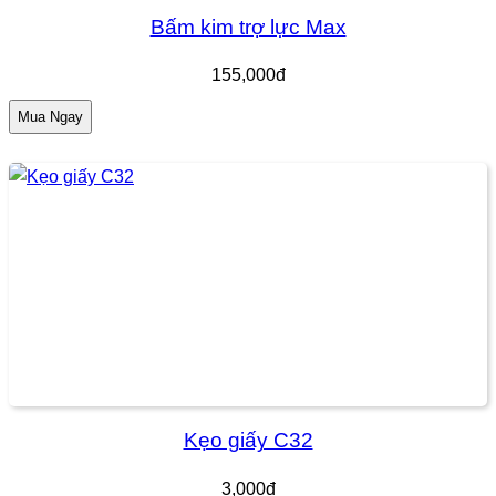
Bấm kim trợ lực Max
155,000đ
Mua Ngay
Kẹo giấy C32
3,000đ