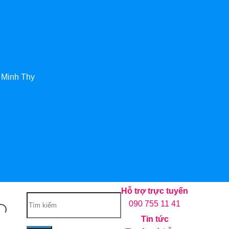
 Minh Thy
Hỗ trợ trực tuyến
090 755 11 41
Tin tức