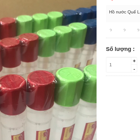
Hồ nước Quế 
Số lượng :
+
-