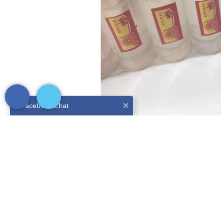
Facebook Chat
Nội dung Chi Tiết
Hồ nước Quế Lâm
Keo dán nước Quế Lâm được cải tiến tiện lợi và ít hao
Phù hợp cho mọi đối tượng sử dụng trong văn phòng và