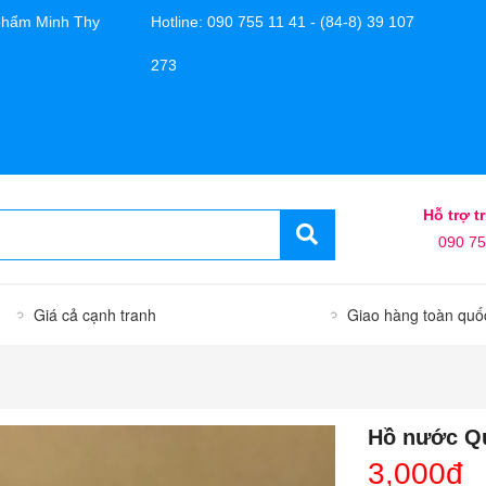
phẩm Minh Thy
Hotline: 090 755 11 41 - (84-8) 39 107
273
Hỗ trợ t
090 75
Giá cả cạnh tranh
Giao hàng toàn quố
Hồ nước Q
3,000đ