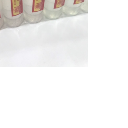
 khi sử dụng. Keo lỏng, dính chắc, mau khô.
 trong học tập.