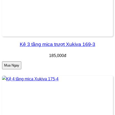
Kệ 3 tầng mica trượt Xukiva 169-3
185,000đ
Mua Ngay